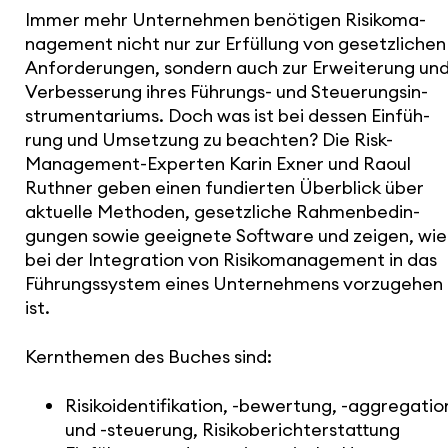
Immer mehr Unter­nehmen benötigen Risi­ko­ma­
nage­ment nicht nur zur Erfüllung von gesetz­li­chen
Anfor­de­rungen, sondern auch zur Erwei­te­rung un
Verbes­se­rung ihres Führungs- und Steue­rungs­in­
stru­men­ta­riums. Doch was ist bei dessen Einfüh­
rung und Umsetzung zu beachten? Die Risk-
Manage­ment-Experten Karin Exner und Raoul
Ruthner geben einen fundierten Überblick über
aktuelle Methoden, gesetz­liche Rahmen­be­din­
gungen sowie geeignete Software und zeigen, wie
bei der Inte­gra­tion von Risi­ko­ma­nage­ment in das
Führungs­system eines Unter­neh­mens vorzu­gehen
ist.
Kern­themen des Buches sind:
Risi­ko­iden­ti­fi­ka­tion, -bewertung, -aggre­ga­tio
und -steuerung, Risi­ko­be­richt­erstat­tung