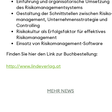
Einfüh­rung und orga­ni­sa­to­ri­sche Umsetzung
des Risi­ko­ma­nage­ment­sys­tems
Gestal­tung der Schnitt­stellen zwischen Risi­ko
ma­nage­ment, Unter­neh­mens­stra­tegie und
Control­ling
Risi­ko­kultur als Erfolgs­faktor für effek­tives
Risi­ko­ma­nage­ment
Einsatz von Risi­ko­ma­nage­ment-Software
Finden Sie hier den Link zur Buch­be­stel­lung:
http://​www.​lindeverlag.​at
MEHR NEWS