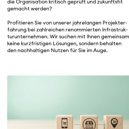
die Orga­ni­sa­tion kritisch geprüft und zukunftsfit
gemacht werden?
Profi­tieren Sie von unserer jahre­langen Projekt­er­
fah­rung bei zahl­rei­chen renom­mierten Infra­struk­
tur­un­ter­nehmen. Wir suchen mit Ihnen gemeinsa
keine kurz­fris­tigen Lösungen, sondern behalten
den nach­hal­tigen Nutzen für Sie im Auge.