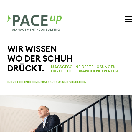
WIR WISSEN
WO DER SCHUH
DRÜCKT.
MASSGE­SCHNEI­DERTE LÖSUNGEN
DURCH HOHE BRAN­CHEN­EX­PER­TISE.
INDUSTRIE, ENERGIE, INFRA­STRUKTUR UND VIELE MEHR.