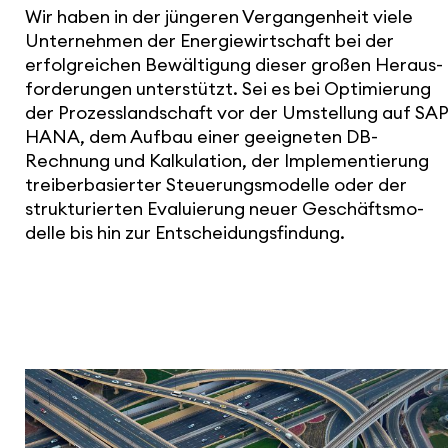
Wir haben in der jüngeren Vergan­gen­heit viele
Unter­nehmen der Ener­gie­wirt­schaft bei der
erfolg­rei­chen Bewäl­ti­gung dieser großen Heraus­
for­de­rungen unter­stützt. Sei es bei Opti­mie­rung
der Prozess­land­schaft vor der Umstel­lung auf SAP
HANA, dem Aufbau einer geeig­neten DB-
Rechnung und Kalku­la­tion, der Imple­men­tie­rung
trei­ber­ba­sierter Steue­rungs­mo­delle oder der
struk­tu­rierten Evalu­ie­rung neuer Geschäfts­mo­
delle bis hin zur Entschei­dungs­fin­dung.