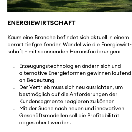
ENER­GIE­WIRT­SCHAFT
Kaum eine Branche befindet sich aktuell in einem
derart tief­grei­fenden Wandel wie die Ener­gie­wirt­
schaft – mit span­nenden Heraus­for­de­rungen:
Erzeu­gungs­tech­no­lo­gien ändern sich und
alter­na­tive Ener­gie­formen gewinnen laufend
an Bedeutung
Der Vertrieb muss sich neu ausrichten, um
best­mög­lich auf die Anfor­de­rungen der
Kunden­seg­mente reagieren zu können
Mit der Suche nach neuen und inno­va­tiven
Geschäfts­mo­dellen soll die Profi­ta­bi­lität
abge­si­chert werden.