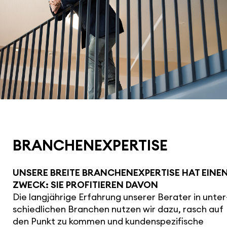
BRAN­CHEN­EX­PER­TISE
UNSERE BREITE BRAN­CHEN­EX­PER­TISE HAT EINE
ZWECK: SIE PROFI­TIEREN DAVON
Die lang­jäh­rige Erfahrung unserer Berater in unter
schied­li­chen Branchen nutzen wir dazu, rasch auf
den Punkt zu kommen und kunden­spe­zi­fi­sche