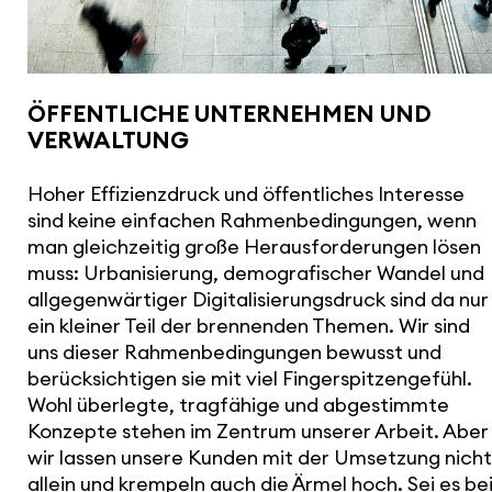
ÖFFENT­LICHE UNTER­NEHMEN UND
VERWAL­TUNG
Hoher Effi­zi­enz­druck und öffent­li­ches Interesse
sind keine einfachen Rahmen­be­din­gungen, wenn
man gleich­zeitig große Heraus­for­de­rungen lösen
muss: Urba­ni­sie­rung, demo­gra­fi­scher Wandel und
allge­gen­wär­tiger Digi­ta­li­sie­rungs­druck sind da nur
ein kleiner Teil der bren­nenden Themen. Wir sind
uns dieser Rahmen­be­din­gungen bewusst und
berück­sich­tigen sie mit viel Finger­spit­zen­ge­fühl.
Wohl überlegte, trag­fä­hige und abge­stimmte
Konzepte stehen im Zentrum unserer Arbeit. Aber
wir lassen unsere Kunden mit der Umsetzung nicht
allein und krempeln auch die Ärmel hoch. Sei es be