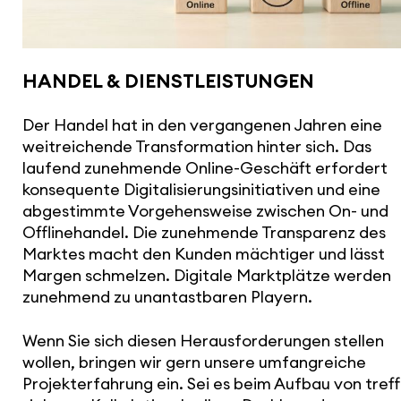
HANDEL & DIENST­LEIS­TUNGEN
Der Handel hat in den vergan­genen Jahren eine
weit­rei­chende Trans­for­ma­tion hinter sich. Das
laufend zuneh­mende Online-Geschäft erfordert
konse­quente Digi­ta­li­sie­rungs­in­itia­tiven und eine
abge­stimmte Vorge­hens­weise zwischen On- und
Offline­handel. Die zuneh­mende Trans­pa­renz des
Marktes macht den Kunden mächtiger und lässt
Margen schmelzen. Digitale Markt­plätze werden
zunehmend zu unan­tast­baren Playern.
Wenn Sie sich diesen Heraus­for­de­rungen stellen
wollen, bringen wir gern unsere umfang­reiche
Projekt­er­fah­rung ein. Sei es beim Aufbau von treff