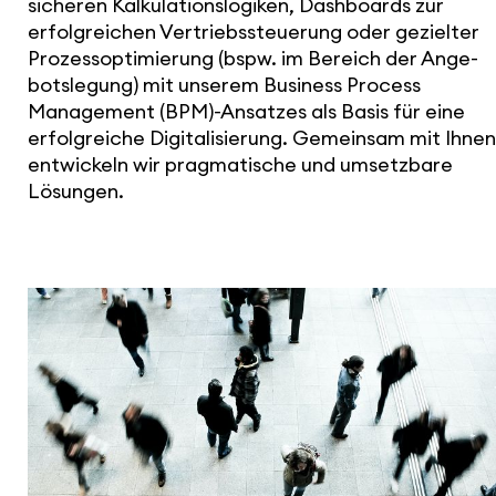
si­cheren Kalku­la­ti­ons­lo­giken, Dash­boards zur
erfolg­rei­chen Vertriebs­steue­rung oder gezielter
Prozess­op­ti­mie­rung (bspw. im Bereich der Ange­
bots­le­gung) mit unserem Business Process
Manage­ment (BPM)-Ansatzes als Basis für eine
erfolg­reiche Digi­ta­li­sie­rung. Gemeinsam mit Ihnen
entwi­ckeln wir prag­ma­ti­sche und umsetz­bare
Lösungen.