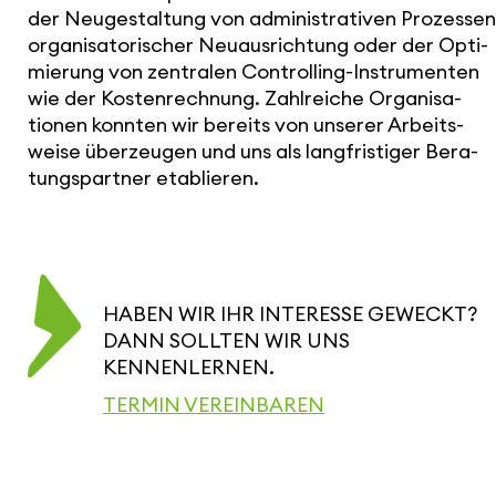
der Neuge­stal­tung von admi­nis­tra­tiven Prozessen
orga­ni­sa­to­ri­scher Neuaus­rich­tung oder der Opti­
mie­rung von zentralen Control­ling-Instru­menten
wie der Kosten­rech­nung. Zahl­reiche Orga­ni­sa­
tionen konnten wir bereits von unserer Arbeits­
weise über­zeugen und uns als lang­fris­tiger Bera­
tungs­partner etablieren.
HABEN WIR IHR INTERESSE GEWECKT?
DANN SOLLTEN WIR UNS
KENNENLERNEN.
TERMIN VEREINBAREN