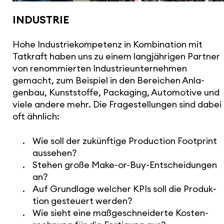
INDUSTRIE
Hohe Indus­trie­kom­pe­tenz in Kombi­na­tion mit
Tatkraft haben uns zu einem lang­jäh­rigen Partner
von renom­mierten Indus­trie­un­ter­nehmen
gemacht, zum Beispiel in den Bereichen Anla­
genbau, Kunst­stoffe, Packaging, Auto­mo­tive und
viele andere mehr. Die Frage­stel­lungen sind dabei
oft ähnlich:
Wie soll der zukünf­tige Produc­tion Footprint
aussehen?
Stehen große Make-or-Buy-Entschei­dungen
an?
Auf Grundlage welcher KPIs soll die Produk­
tion gesteuert werden?
Wie sieht eine maßge­schnei­derte Kosten­